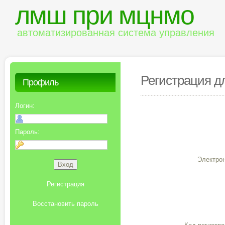
лмш при мцнмо
автоматизированная система управления
Регистрация д
Профиль
Логин:
Пароль:
Электрон
Регистрация
Восстановить пароль